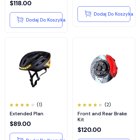
$
118.00
Dodaj Do Koszyka
Dodaj Do Koszyka
(1)
(2)
Oceniono
Oceniono
Extended Plan
Front and Rear Brake
4.00
4.50
na 5
na 5
Kit
$
89.00
$
120.00