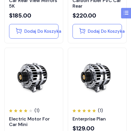
Car Rear View Mirrors
Carbon Fiber PVC Car
4.50
3.50
na 5
na 5
5K
Rear
$
185.00
$
220.00
Dodaj Do Koszyka
Dodaj Do Koszyka
(1)
(1)
Oceniono
Oceniono
Electric Motor For
Enterprise Plan
4.00
5.00
na
na 5
5
Car Mini
$
129.00