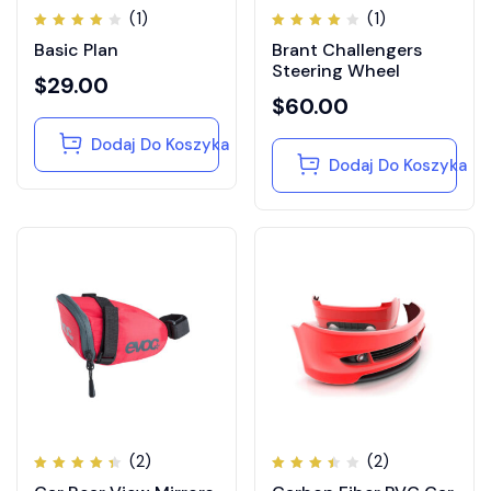
(1)
(1)
Oceniono
Oceniono
Basic Plan
Brant Challengers
4.00
4.00
na 5
na 5
Steering Wheel
$
29.00
$
60.00
Dodaj Do Koszyka
Dodaj Do Koszyka
(2)
(2)
Oceniono
Oceniono