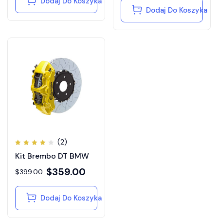
Dodaj Do Koszyka
Dodaj Do Koszyka
(2)
Oceniono
Kit Brembo DT BMW
4.00
na 5
$
359.00
$
399.00
Dodaj Do Koszyka