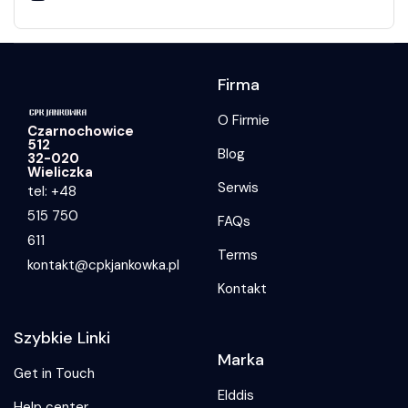
Firma
O Firmie
Czarnochowice
512
Blog
32-020
Wieliczka
Serwis
tel: +48
515 750
FAQs
611
Terms
kontakt@cpkjankowka.pl
Kontakt
Szybkie Linki
Marka
Get in Touch
Elddis
Help center