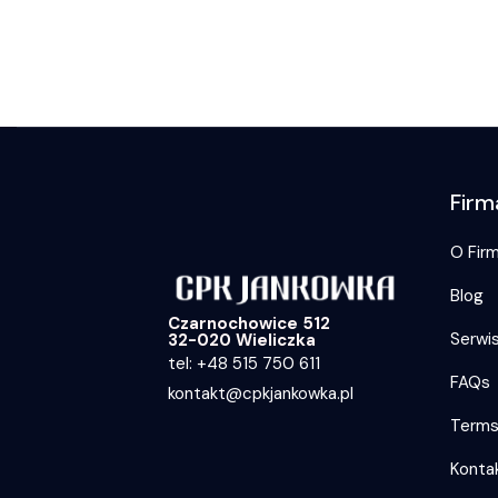
Firm
O Firm
Blog
Czarnochowice 512
Serwi
32-020 Wieliczka
tel: +48 515 750 611
FAQs
kontakt@cpkjankowka.pl
Term
Konta