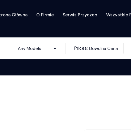
trona Główna
O Firmie
Serwis Przyczep
Wszystkie 
Prices:
Any Models
Dowolna Cena