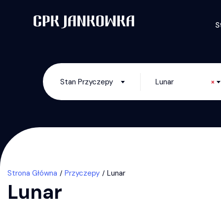
S
Stan Przyczepy
Lunar
×
Strona Główna
Przyczepy
Lunar
Lunar