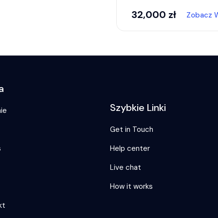
32,000
zł
Zobacz 
a
Szybkie Linki
ie
Get in Touch
s
Help center
Live chat
s
How it works
kt