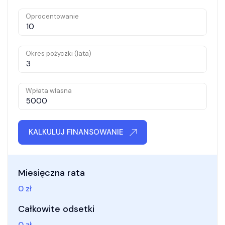
Oprocentowanie
Okres pożyczki (lata)
Wpłata własna
KALKULUJ FINANSOWANIE
Miesięczna rata
0
zł
Całkowite odsetki
0
zł