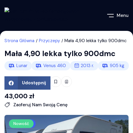
Menu
Strona Główna
Przyczepy
Mała 4,90 lekka tylko 900dmc
Mała 4,90 lekka tylko 900dmc
Lunar
Venus 460
2013
r.
905
kg
Udostępnij
43,000
zł
Zaoferuj Nam Swoją Cenę
Polecany
Nowość