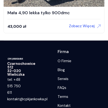
Mała 4,90 lekka tylko 900dmc
Zobacz Więcej
43,000
zł
Firma
O Firmie
Czarnochowice
512
Blog
32-020
Wieliczka
Serwis
tel: +48
515 750
FAQs
611
Terms
kontakt@cpkjankowka.pl
Kontakt