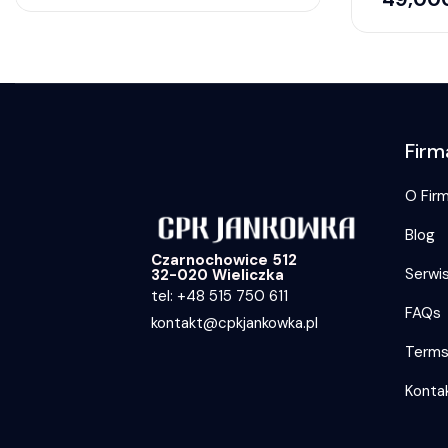
Firm
O Firm
Blog
Czarnochowice 512
Serwi
32-020 Wieliczka
tel: +48 515 750 611
FAQs
kontakt@cpkjankowka.pl
Term
Konta