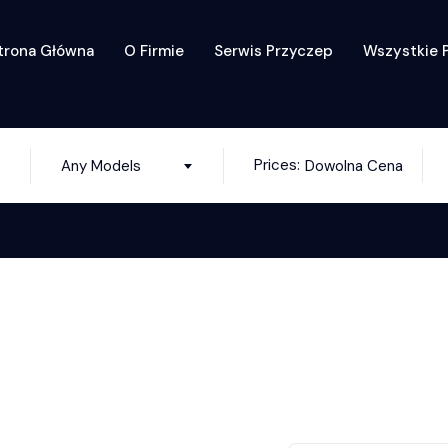
trona Główna
O Firmie
Serwis Przyczep
Wszystkie 
Prices:
Any Models
Dowolna Cena