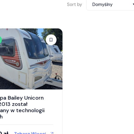
Sort by
Domyślny
pa Bailey Unicorn
 2013 został
ny w technologii
h
0
zł