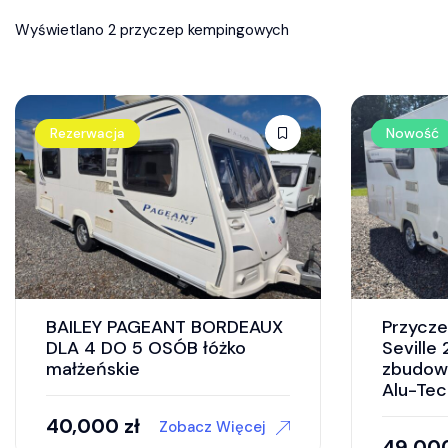
Wyświetlano 2 przyczep kempingowych
Rezerwacja
Nowość
BAILEY PAGEANT BORDEAUX
Przycze
DLA 4 DO 5 OSÓB łóżko
Seville
małżeńskie
zbudowa
Alu-Tec
40,000
zł
Zobacz Więcej
49,00