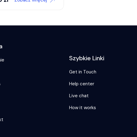
Zobacz Więcej
a
Szybkie Linki
ie
Get in Touch
s
Help center
Live chat
s
How it works
kt