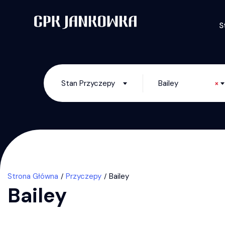
S
Stan Przyczepy
Bailey
×
Strona Główna
Przyczepy
Bailey
Bailey