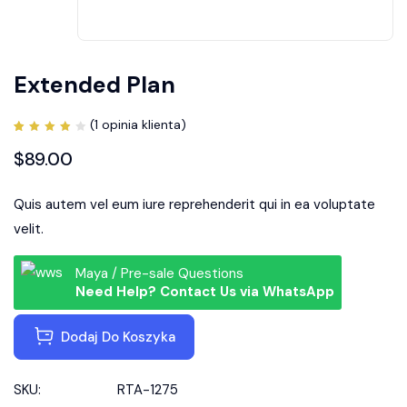
Extended Plan
(
1
opinia klienta)
Oceniony
1
4.00
$
89.00
na 5
na
podstawie
oceny
Quis autem vel eum iure reprehenderit qui in ea voluptate
klienta
velit.
Maya / Pre-sale Questions
Need Help? Contact Us via WhatsApp
Dodaj Do Koszyka
SKU:
RTA-1275