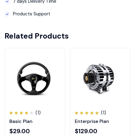
7 days Delivery Time
Products Support
Related Products
(1)
(1)
Oceniono
Oceniono
Basic Plan
Enterprise Plan
4.00
5.00
na
na 5
5
$
29.00
$
129.00