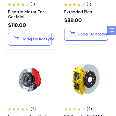
(1)
(1)
Oceniono
Oceniono
Electric Motor For
Extended Plan
4.00
4.00
na 5
na 5
Car Mini
$
89.00
$
118.00
Dodaj Do Koszyka
Dodaj Do Koszyka
(2)
(2)
Oceniono
Oceniono