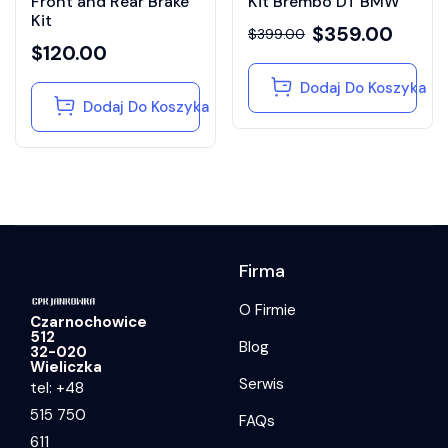
Front and Rear Brake
Kit Brembo DT BMW
4.50
4.00
na 5
na 5
Kit
$
359.00
$
399.00
$
120.00
Dodaj Do Koszyka
Dodaj Do Koszyka
Firma
O Firmie
Czarnochowice
512
Blog
32-020
Wieliczka
Serwis
tel: +48
515 750
FAQs
611