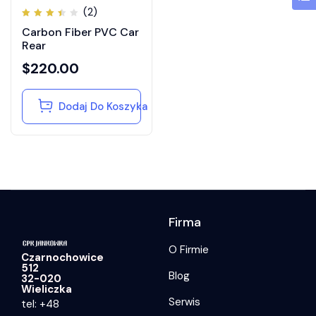
(2)
Oceniono
Carbon Fiber PVC Car
3.50
na 5
Rear
$
220.00
Dodaj Do Koszyka
Firma
O Firmie
Czarnochowice
512
Blog
32-020
Wieliczka
Serwis
tel: +48