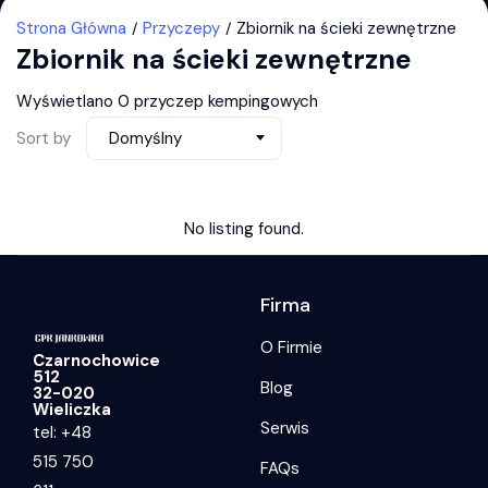
Strona Główna
Przyczepy
Zbiornik na ścieki zewnętrzne
Zbiornik na ścieki zewnętrzne
Wyświetlano 0 przyczep kempingowych
Sort by
Domyślny
No listing found.
Firma
O Firmie
Czarnochowice
512
Blog
32-020
Wieliczka
Serwis
tel: +48
515 750
FAQs