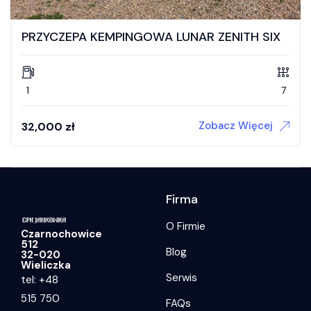
PRZYCZEPA KEMPINGOWA LUNAR ZENITH SIX
1
7
Zobacz Więcej
32,000
zł
Firma
O Firmie
Czarnochowice
512
Blog
32-020
Wieliczka
Serwis
tel: +48
515 750
FAQs