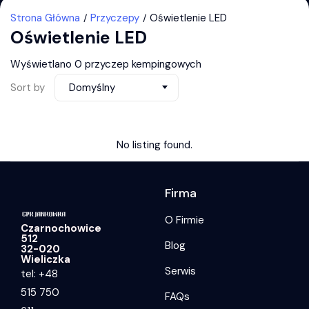
Strona Główna
Przyczepy
Oświetlenie LED
Oświetlenie LED
Wyświetlano 0 przyczep kempingowych
Sort by
Domyślny
No listing found.
Firma
O Firmie
Czarnochowice
512
Blog
32-020
Wieliczka
Serwis
tel: +48
515 750
FAQs