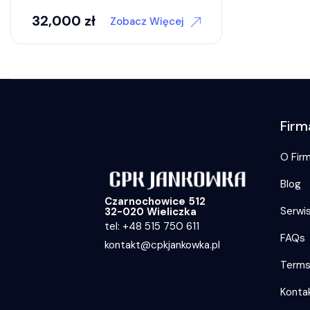
32,000
zł
Zobacz Więcej
Firm
O Firm
Blog
Czarnochowice 512
Serwi
32-020 Wieliczka
tel: +48 515 750 611
FAQs
kontakt@cpkjankowka.pl
Term
Konta