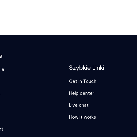
a
Szybkie Linki
ie
Get in Touch
s
Help center
Live chat
s
How it works
kt