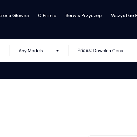
trona Główna
O Firmie
Serwis Przyczep
Wszystkie 
Prices:
Any Models
Dowolna Cena