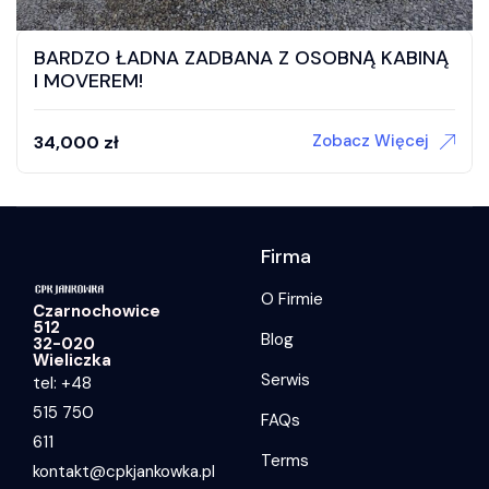
BARDZO ŁADNA ZADBANA Z OSOBNĄ KABINĄ
I MOVEREM!
Zobacz Więcej
34,000
zł
Firma
O Firmie
Czarnochowice
512
Blog
32-020
Wieliczka
Serwis
tel: +48
515 750
FAQs
611
Terms
kontakt@cpkjankowka.pl