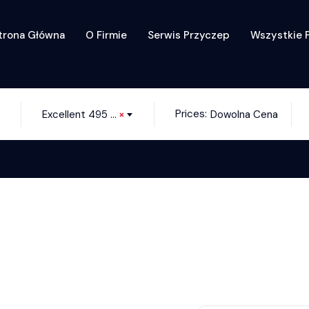
trona Główna
O Firmie
Serwis Przyczep
Wszystkie 
Prices:
Excellent 495 UL
×
Dowolna Cena