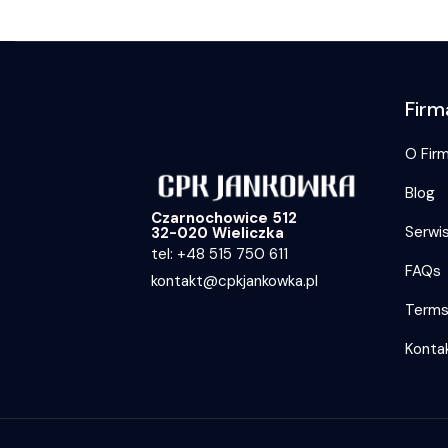
Firm
O Firm
Blog
Czarnochowice 512
Serwi
32-020 Wieliczka
tel: +48 515 750 611
FAQs
kontakt@cpkjankowka.pl
Term
Konta