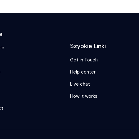
a
Szybkie Linki
ie
Get in Touch
s
Help center
Live chat
s
How it works
kt