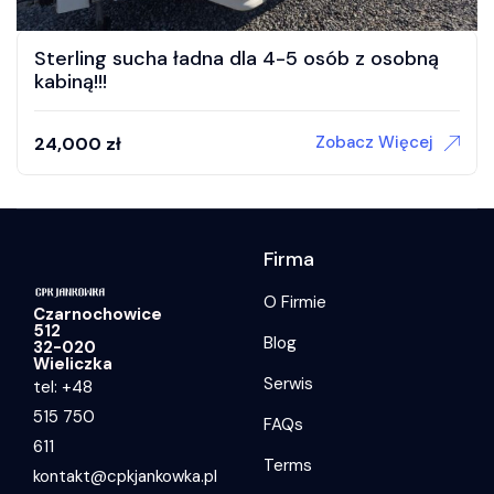
Sterling sucha ładna dla 4-5 osób z osobną
kabiną!!!
Zobacz Więcej
24,000
zł
Firma
O Firmie
Czarnochowice
512
Blog
32-020
Wieliczka
Serwis
tel: +48
515 750
FAQs
611
Terms
kontakt@cpkjankowka.pl