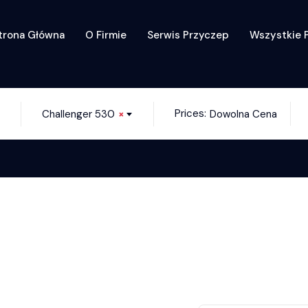
trona Główna
O Firmie
Serwis Przyczep
Wszystkie 
Prices:
Challenger 530
×
Dowolna Cena