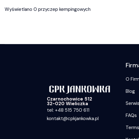
Wyświetlano 0 przyczep kempingowych
Firm
O Firm
Blog
Czarnochowice 512
Serwi
32-020 Wieliczka
tel: +48 515 750 611
FAQs
kontakt@cpkjankowka.pl
Term