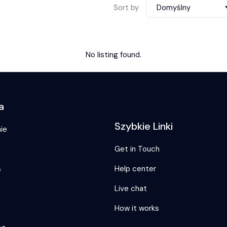
Sort by
Domyślny
No listing found.
a
Szybkie Linki
ie
Get in Touch
s
Help center
Live chat
s
How it works