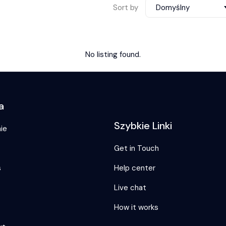
Sort by
Domyślny
No listing found.
a
Szybkie Linki
ie
Get in Touch
s
Help center
Live chat
s
How it works