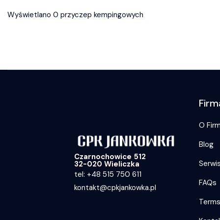
Wyświetlano 0 przyczep kempingowych
Firm
O Firm
Blog
Czarnochowice 512
Serwi
32-020 Wieliczka
tel: +48 515 750 611
FAQs
kontakt@cpkjankowka.pl
Term