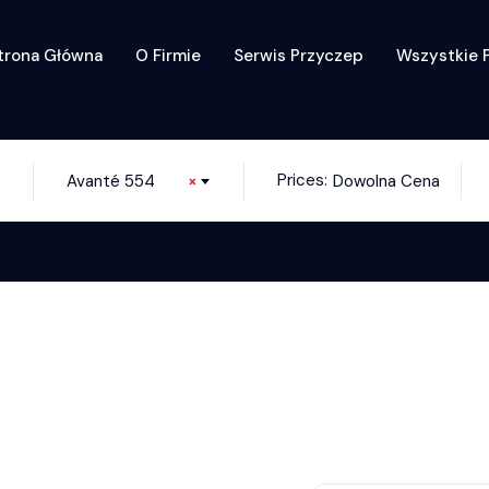
trona Główna
O Firmie
Serwis Przyczep
Wszystkie 
Prices:
Avanté 554
×
Dowolna Cena