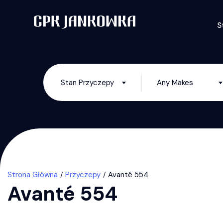
S
Stan Przyczepy
Any Makes
Strona Główna
Przyczepy
Avanté 554
Avanté 554