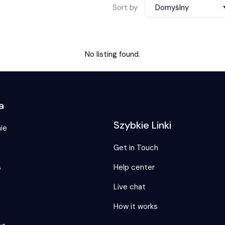
Sort by
Domyślny
No listing found.
a
Szybkie Linki
ie
Get in Touch
s
Help center
Live chat
s
How it works