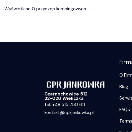
Wyświetlano 0 przyczep kempingowych
Firm
O Firm
Blog
Czarnochowice 512
Serwi
32-020 Wieliczka
tel: +48 515 750 611
FAQs
kontakt@cpkjankowka.pl
Term