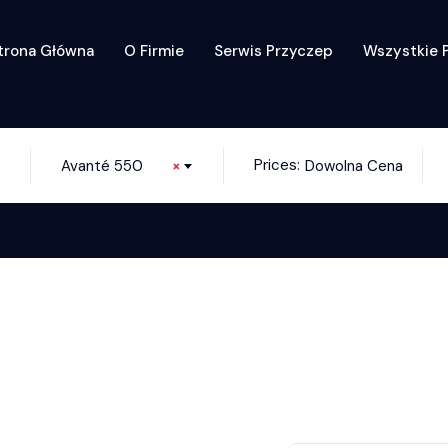
trona Główna
O Firmie
Serwis Przyczep
Wszystkie 
Prices:
Avanté 550
×
Dowolna Cena