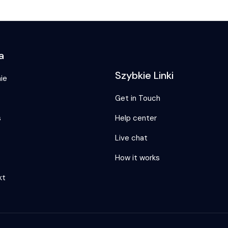
a
Szybkie Linki
ie
Get in Touch
s
Help center
Live chat
s
How it works
kt