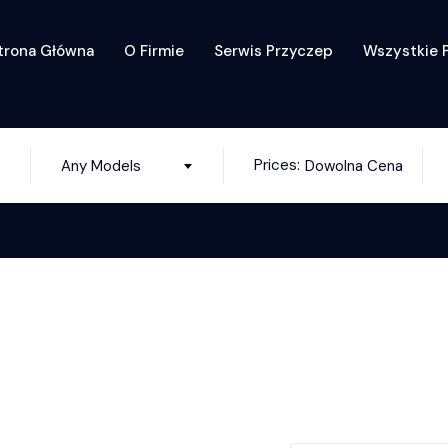
trona Główna
O Firmie
Serwis Przyczep
Wszystkie 
Prices:
Any Models
Dowolna Cena