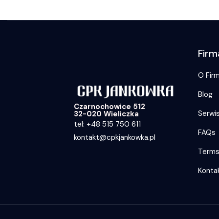
Firm
O Firm
Blog
Czarnochowice 512
Serwi
32-020 Wieliczka
tel: +48 515 750 611
FAQs
kontakt@cpkjankowka.pl
Term
Konta