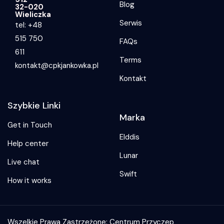
Blog
32-020
Wieliczka
Serwis
tel: +48
515 750
FAQs
611
Terms
kontakt@cpkjankowka.pl
Kontakt
Szybkie Linki
Marka
Get in Touch
Elddis
Help center
Lunar
Live chat
Swift
How it works
Wszelkie Prawa Zastrzeżone: Centrum Przyczep